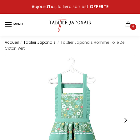
Sauter
Skip
Aujourd’hui, la livraison est
OFFERTE
à
to
la
content
MENU
navigation
0
Accueil
Tablier Japonais
Tablier Japonais Homme Toile De
/
/
Coton Vert